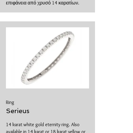
επιφάνεια από χρυσό 14 καρατίων.
Ring
Serieus
14 karat white gold eternity ring. Also
available in 14 karat or 18 karat yellow or