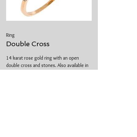
Ring
Double Cross
14 karat rose gold ring with an open
double cross and stones. Also available in
white or yellow gold.
Δαχτυλίδι με διπλό σταυρό ανοιχτό με
πέτρες από ροζ χρυσό 14
καρατίων.Επίσης διατίθεται και σε
λευκό ή κίτρινο χρυσό.