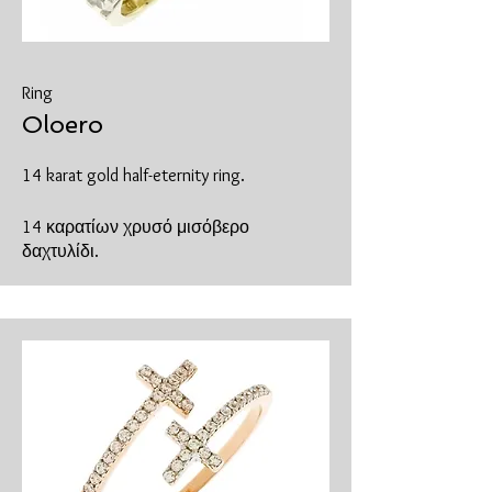
Ring
Oloero
14 karat gold half-eternity ring.
14 καρατίων χρυσό μισόβερο
δαχτυλίδι.